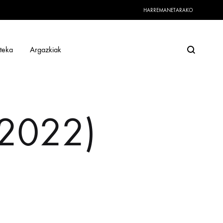
HARREMANETARAKO
Search
oteka
Argazkiak
(2022)