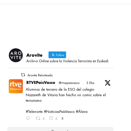
Arovite
Follow
Archivo Online sobre la Violencia Terrorista en Euskadi
Arovite Retuiteado
RTVEPaisVasco
@rtvepaisvasco
·
3 Eka
Alumnos de tercero de la ESO del colegio
Nazareth de Vitoria han hecho un comic sobre el
terrorismo
#Telenorte #NoticiasPaísVasco #Álava
4
6
X