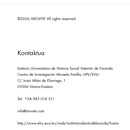
©2026 AROVITE All rights reserved
Kontaktua
Instituto Universitario de Historia Social Valentín de Foronda
Centro de Investigación Micaela Portilla, UPV/EHU
C/ Justo Vélez de Elorriaga, 1
01006 Vitoria-Gasteiz
Tel.: +34 945 014 311
info@arovite.com
http://www.ehu.eus/eu/web/institutovalentindeforonda/home