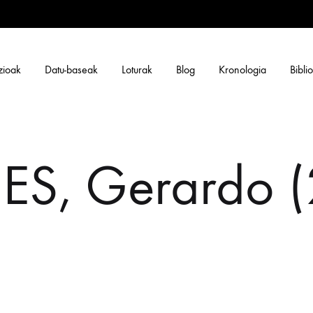
zioak
Datu-baseak
Loturak
Blog
Kronologia
Bibli
ES, Gerardo 