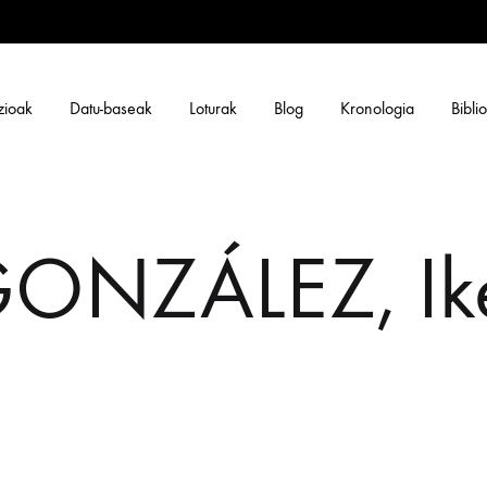
zioak
Datu-baseak
Loturak
Blog
Kronologia
Bibli
NZÁLEZ, Ike