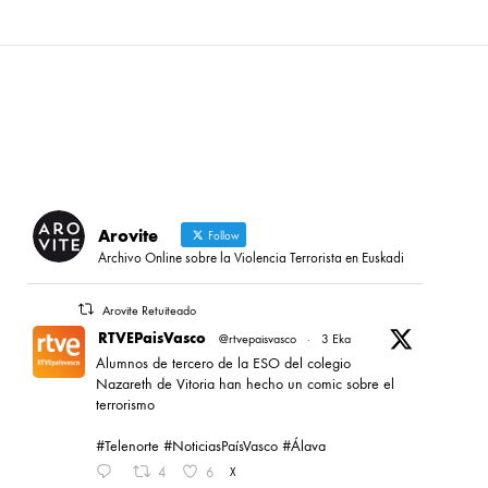
Arovite
Follow
Archivo Online sobre la Violencia Terrorista en Euskadi
Arovite Retuiteado
RTVEPaisVasco
@rtvepaisvasco
·
3 Eka
Alumnos de tercero de la ESO del colegio
Nazareth de Vitoria han hecho un comic sobre el
terrorismo
#Telenorte #NoticiasPaísVasco #Álava
4
6
X