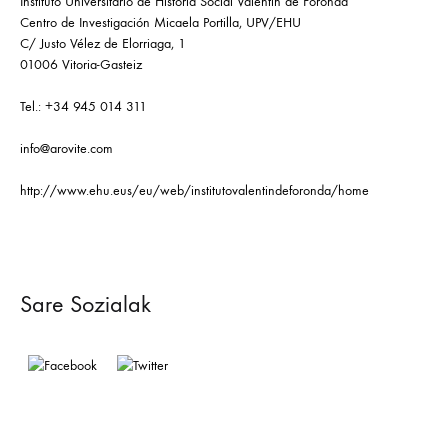
Instituto Universitario de Historia Social Valentín de Foronda
Centro de Investigación Micaela Portilla, UPV/EHU
C/ Justo Vélez de Elorriaga, 1
01006 Vitoria-Gasteiz
Tel.: +34 945 014 311
info@arovite.com
http://www.ehu.eus/eu/web/institutovalentindeforonda/home
Sare Sozialak