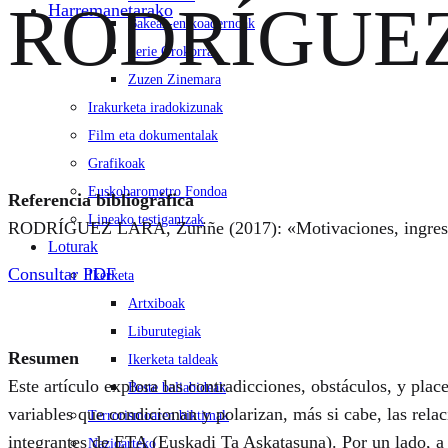
RODRÍGUEZ 
Harremanetarako
Bakeaz-en koadernoak
Serie Orokorra
Zuzen Zinemara
Irakurketa iradokizunak
Film eta dokumentalak
Grafikoak
Euskobarometro Fondoa
Referencia bibliográfica
Lineako testigantzak
RODRÍGUEZ LARA, Zuriñe (2017): «Motivaciones, ingreso y
Loturak
Consultar PDF
Ikerketa
Artxiboak
Liburutegiak
Resumen
Ikerketa taldeak
Este artículo explora las contradicciones, obstáculos, y pla
Beste baliabideak
variables que condicionan y polarizan, más si cabe, las rela
Terrorismoaren biktimak
integrantes de ETA (Euskadi Ta Askatasuna). Por un lado, a tr
Nazioarteko