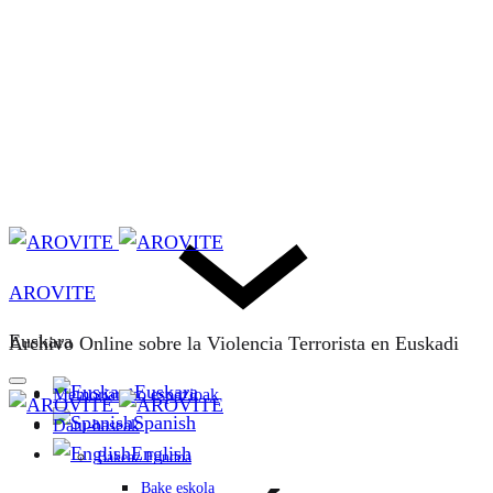
AROVITE
Euskara
Archivo Online sobre la Violencia Terrorista en Euskadi
Euskara
Memoriarako espazioak
Spanish
Datu-baseak
English
Bakeaz Fondoa
Bake eskola