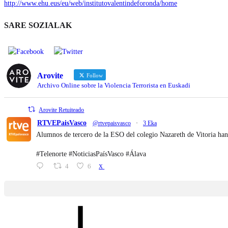
http://www.ehu.eus/eu/web/institutovalentindeforonda/home
SARE SOZIALAK
Arovite
Follow
Archivo Online sobre la Violencia Terrorista en Euskadi
Arovite Retuiteado
RTVEPaisVasco
@rtvepaisvasco
·
3 Eka
Alumnos de tercero de la ESO del colegio Nazareth de Vitoria han
#Telenorte #NoticiasPaísVasco #Álava
4
6
X