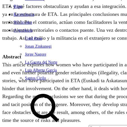
ETA y qué factores obstaculizan y ayudan a esa integración. 
Blog
ya en la estructura de ETA. Las principales conclusiones mue
Kronologia
territorial. Por el contrario, actúan como facilitadores la v
Biblioteka
movimientos territoriales o contactos puente. Una vez dentro,
Argazkiak
trabajo. Así, el exilio y la militancia en el extranjero se c
Fidel Raso
Jonan Zinkunegi
Jorge Nagore
Abstract
La Gaceta del Norte
This article explores how women who have participated in ar
Luis Alberto García
and even further polarize gender relationships (illegality, c
Santos Cirilo
stories, who have participated in ETA (Euskadi ta Askatasun
hinder that involvement. On the other hand, it deals with h
Search
Regarding the main conclusions we see that during the process
and tacit position of their genre. Moreover, they develop stra
face obstacles that are the result, among others, of the rule
time the source of risks and pleasures.