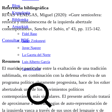
Blog
Referencia bibliográfica
Kronologia
RIVAS VENEGAS, Miguel (2020): «Gure semiosfera:
Biblioteka
retórica y missainescena de la izquierda abertzale
Argazkiak
contemporánea»,
Sancho el Sabio
, nº 43, pp. 115-142.
Fidel Raso
Consultar PDF
Jonan Zinkunegi
Jorge Nagore
La Gaceta del Norte
Resumen
Luis Alberto García
El maridaje particular entre la exaltación de una tradición
Santos Cirilo
sublimada, en combinación con la defensa efectiva de un
Search
programa político claramente progresista, hace de los ezker
abertzaleak uno de los movimientos políticos
contemporáneos más singulares. El presente artículo tratará
de aproximarse a las estrategias de auto-representación de
la izquierda vasca a través de sus usos del lenguaje y de