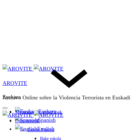
AROVITE
Euskara
Archivo Online sobre la Violencia Terrorista en Euskadi
Euskara
Memoriarako espazioak
Spanish
Datu-baseak
English
Bakeaz Fondoa
Bake eskola