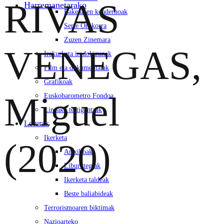
RIVAS
Harremanetarako
Bakeaz-en koadernoak
Serie Orokorra
Zuzen Zinemara
VENEGAS,
Irakurketa iradokizunak
Film eta dokumentalak
Grafikoak
Miguel
Euskobarometro Fondoa
Lineako testigantzak
Loturak
Ikerketa
(2020)
Artxiboak
Liburutegiak
Ikerketa taldeak
Beste baliabideak
Terrorismoaren biktimak
Nazioarteko