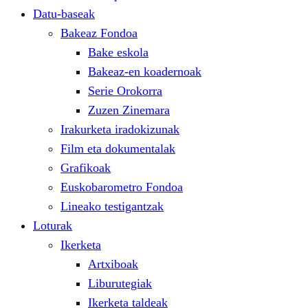
Datu-baseak
Bakeaz Fondoa
Bake eskola
Bakeaz-en koadernoak
Serie Orokorra
Zuzen Zinemara
Irakurketa iradokizunak
Film eta dokumentalak
Grafikoak
Euskobarometro Fondoa
Lineako testigantzak
Loturak
Ikerketa
Artxiboak
Liburutegiak
Ikerketa taldeak