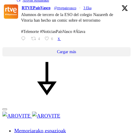
Arovite Retuiteado
RTVEPaisVasco
@rtvepaisvasco
·
3 Eka
Alumnos de tercero de la ESO del colegio Nazareth de
Vitoria han hecho un comic sobre el terrorismo
#Telenorte #NoticiasPaísVasco #Álava
4
6
X
Cargar más
Memoriarako espazioak