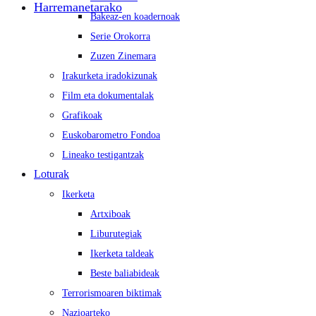
Harremanetarako
Bakeaz-en koadernoak
Serie Orokorra
Zuzen Zinemara
Irakurketa iradokizunak
Film eta dokumentalak
Grafikoak
Euskobarometro Fondoa
Lineako testigantzak
Loturak
Ikerketa
Artxiboak
Liburutegiak
Ikerketa taldeak
Beste baliabideak
Terrorismoaren biktimak
Nazioarteko