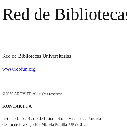
Red de Biblioteca
Red de Bibliotecas Universitarias
www.rebiun.org
©2026 AROVITE All rights reserved
KONTAKTUA
Instituto Universitario de Historia Social Valentín de Foronda
Centro de Investigación Micaela Portilla, UPV/EHU