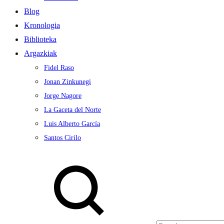
Blog
Kronologia
Biblioteka
Argazkiak
Fidel Raso
Jonan Zinkunegi
Jorge Nagore
La Gaceta del Norte
Luis Alberto García
Santos Cirilo
Search