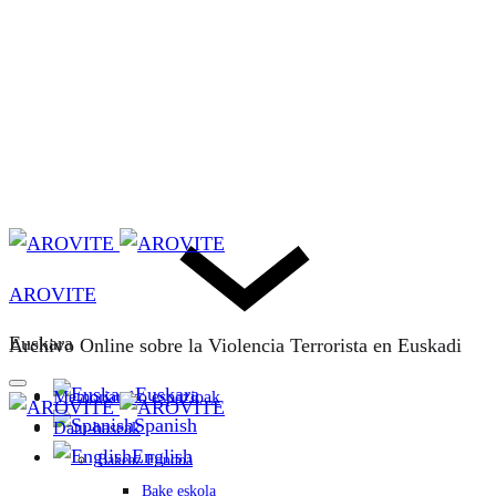
AROVITE
Euskara
Archivo Online sobre la Violencia Terrorista en Euskadi
Euskara
Memoriarako espazioak
Spanish
Datu-baseak
English
Bakeaz Fondoa
Bake eskola