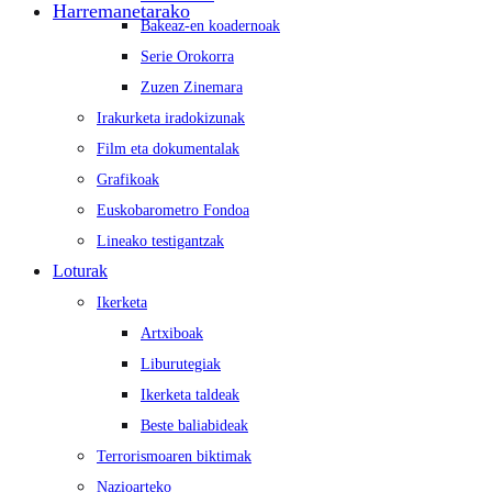
Harremanetarako
Bakeaz-en koadernoak
Serie Orokorra
Zuzen Zinemara
Irakurketa iradokizunak
Film eta dokumentalak
Grafikoak
Euskobarometro Fondoa
Lineako testigantzak
Loturak
Ikerketa
Artxiboak
Liburutegiak
Ikerketa taldeak
Beste baliabideak
Terrorismoaren biktimak
Nazioarteko