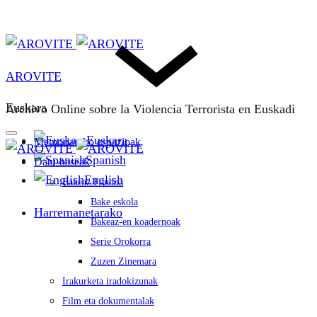
AROVITE
Euskara
Archivo Online sobre la Violencia Terrorista en Euskadi
Euskara
Memoriarako espazioak
Spanish
Datu-baseak
English
Bakeaz Fondoa
Bake eskola
Harremanetarako
Bakeaz-en koadernoak
Serie Orokorra
Zuzen Zinemara
Irakurketa iradokizunak
Film eta dokumentalak