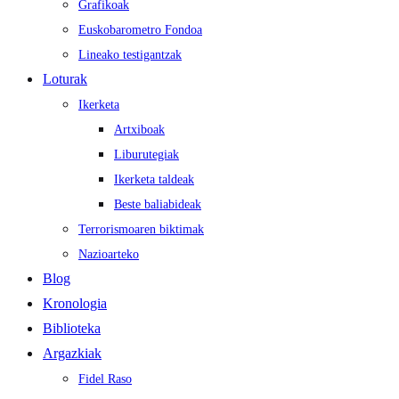
Grafikoak
Euskobarometro Fondoa
Lineako testigantzak
Loturak
Ikerketa
Artxiboak
Liburutegiak
Ikerketa taldeak
Beste baliabideak
Terrorismoaren biktimak
Nazioarteko
Blog
Kronologia
Biblioteka
Argazkiak
Fidel Raso