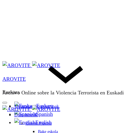
AROVITE
Euskara
Archivo Online sobre la Violencia Terrorista en Euskadi
Euskara
Memoriarako espazioak
Spanish
Datu-baseak
English
Bakeaz Fondoa
Bake eskola