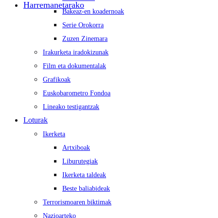
Harremanetarako
Bakeaz-en koadernoak
Serie Orokorra
Zuzen Zinemara
Irakurketa iradokizunak
Film eta dokumentalak
Grafikoak
Euskobarometro Fondoa
Lineako testigantzak
Loturak
Ikerketa
Artxiboak
Liburutegiak
Ikerketa taldeak
Beste baliabideak
Terrorismoaren biktimak
Nazioarteko