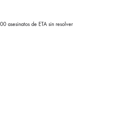
300 asesinatos de ETA sin resolver
cio y JIMÉNEZ RAMOS, María