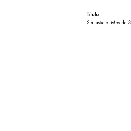
Título
Sin justicia. Más de 
Autor
DOMÍNGUEZ, Floren
Año
2023
Editorial
Espasa
Lugar
Madrid