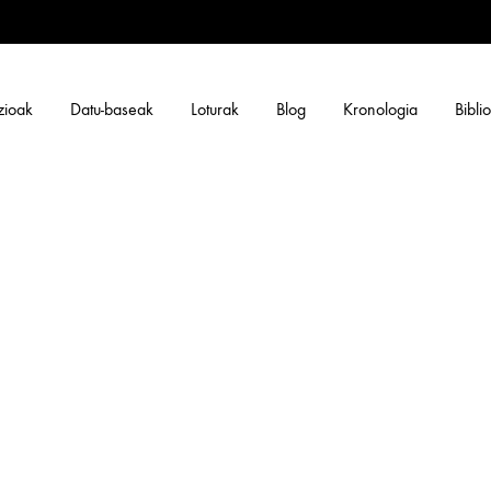
zioak
Datu-baseak
Loturak
Blog
Kronologia
Bibli