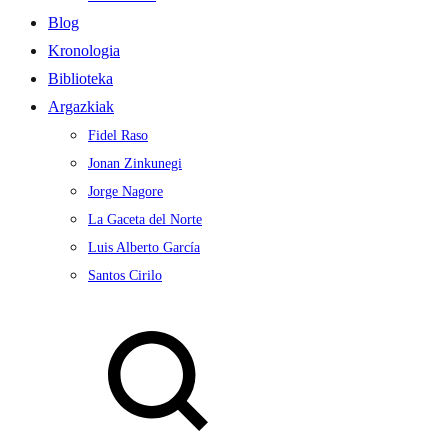
Blog
Kronologia
Biblioteka
Argazkiak
Fidel Raso
Jonan Zinkunegi
Jorge Nagore
La Gaceta del Norte
Luis Alberto García
Santos Cirilo
Search