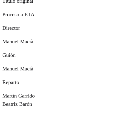
Título original
Proceso a ETA
Director
Manuel Macià
Guión
Manuel Macià
Reparto
Martín Garrido
Beatriz Barón
Sebastián Roldán
Manuel Macià
José Luis De la Cruz