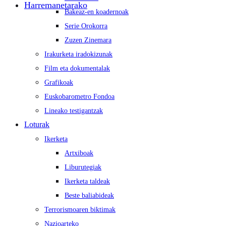
Harremanetarako
Bakeaz-en koadernoak
Serie Orokorra
Zuzen Zinemara
Irakurketa iradokizunak
Film eta dokumentalak
Grafikoak
Euskobarometro Fondoa
Lineako testigantzak
Loturak
Ikerketa
Artxiboak
Liburutegiak
Ikerketa taldeak
Beste baliabideak
Terrorismoaren biktimak
Nazioarteko