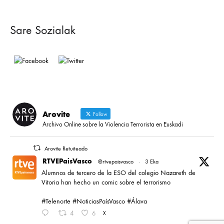
Sare Sozialak
Arovite
Follow
Archivo Online sobre la Violencia Terrorista en Euskadi
Arovite Retuiteado
RTVEPaisVasco
@rtvepaisvasco
·
3 Eka
Alumnos de tercero de la ESO del colegio Nazareth de
Vitoria han hecho un comic sobre el terrorismo
#Telenorte #NoticiasPaísVasco #Álava
4
6
X