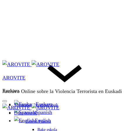
AROVITE
Euskara
Archivo Online sobre la Violencia Terrorista en Euskadi
Euskara
Memoriarako espazioak
Spanish
Datu-baseak
English
Bakeaz Fondoa
Bake eskola