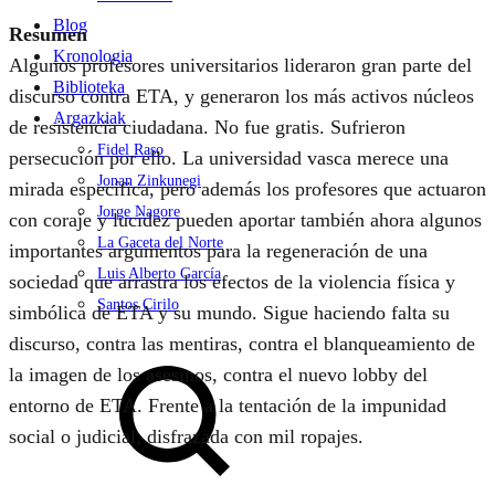
Blog
Resumen
Kronologia
Algunos profesores universitarios lideraron gran parte del
Biblioteka
discurso contra ETA, y generaron los más activos núcleos
Argazkiak
de resistencia ciudadana. No fue gratis. Sufrieron
Fidel Raso
persecución por ello. La universidad vasca merece una
Jonan Zinkunegi
mirada específica, pero además los profesores que actuaron
Jorge Nagore
con coraje y lucidez pueden aportar también ahora algunos
La Gaceta del Norte
importantes argumentos para la regeneración de una
Luis Alberto García
sociedad que arrastra los efectos de la violencia física y
Santos Cirilo
simbólica de ETA y su mundo. Sigue haciendo falta su
discurso, contra las mentiras, contra el blanqueamiento de
Search
la imagen de los asesinos, contra el nuevo lobby del
entorno de ETA. Frente a la tentación de la impunidad
social o judicial, disfrazada con mil ropajes.