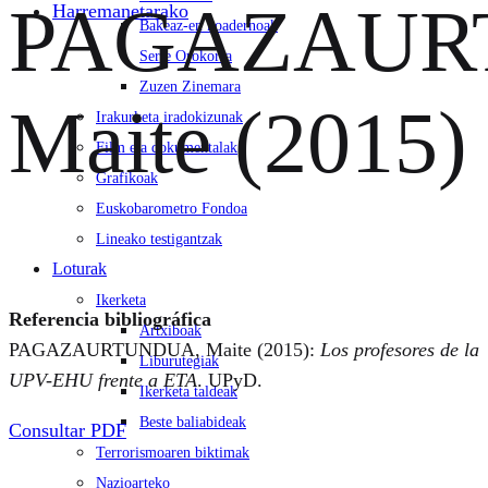
PAGAZAUR
Harremanetarako
Bakeaz-en koadernoak
Serie Orokorra
Zuzen Zinemara
Maite (2015)
Irakurketa iradokizunak
Film eta dokumentalak
Grafikoak
Euskobarometro Fondoa
Lineako testigantzak
Loturak
Ikerketa
Referencia bibliográfica
Artxiboak
PAGAZAURTUNDUA, Maite (2015):
Los profesores de la
Liburutegiak
UPV-EHU frente a ETA
. UPyD.
Ikerketa taldeak
Beste baliabideak
Consultar PDF
Terrorismoaren biktimak
Nazioarteko