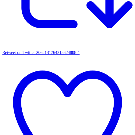
Retweet on Twitter 2062181764215324808
4