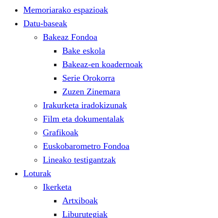
Memoriarako espazioak
Datu-baseak
Bakeaz Fondoa
Bake eskola
Bakeaz-en koadernoak
Serie Orokorra
Zuzen Zinemara
Irakurketa iradokizunak
Film eta dokumentalak
Grafikoak
Euskobarometro Fondoa
Lineako testigantzak
Loturak
Ikerketa
Artxiboak
Liburutegiak