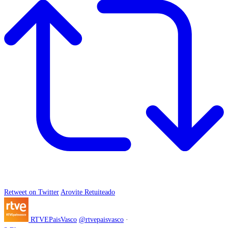
Retweet on Twitter
Arovite Retuiteado
RTVEPaisVasco
@rtvepaisvasco
·