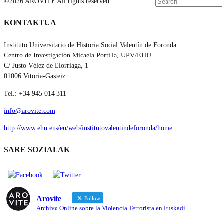
©2026 AROVITE All rights reserved
KONTAKTUA
Instituto Universitario de Historia Social Valentín de Foronda
Centro de Investigación Micaela Portilla, UPV/EHU
C/ Justo Vélez de Elorriaga, 1
01006 Vitoria-Gasteiz
Tel.: +34 945 014 311
info@arovite.com
http://www.ehu.eus/eu/web/institutovalentindeforonda/home
SARE SOZIALAK
Arovite
Follow
Archivo Online sobre la Violencia Terrorista en Euskadi