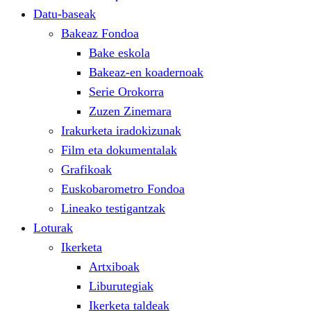
Datu-baseak
Bakeaz Fondoa
Bake eskola
Bakeaz-en koadernoak
Serie Orokorra
Zuzen Zinemara
Irakurketa iradokizunak
Film eta dokumentalak
Grafikoak
Euskobarometro Fondoa
Lineako testigantzak
Loturak
Ikerketa
Artxiboak
Liburutegiak
Ikerketa taldeak