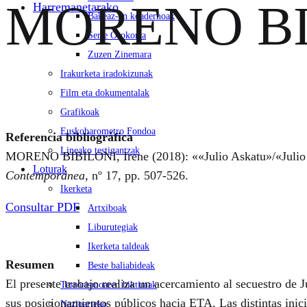
MORENO BIBI
Harremanetarako
Bakeaz-en koadernoak
Serie Orokorra
Zuzen Zinemara
Irakurketa iradokizunak
Film eta dokumentalak
Grafikoak
Euskobarometro Fondoa
Referencia bibliográfica
Lineako testigantzak
MORENO BIBILONI, Irene (2018): ««Julio Askatu»/«Julio Ord
Loturak
Contemporánea
, nº 17, pp. 507-526.
Ikerketa
Consultar PDF
Artxiboak
Liburutegiak
Ikerketa taldeak
Resumen
Beste baliabideak
El presente trabajo realiza un acercamiento al secuestro de
Terrorismoaren biktimak
sus posicionamientos públicos hacia ETA. Las distintas inicia
Nazioarteko