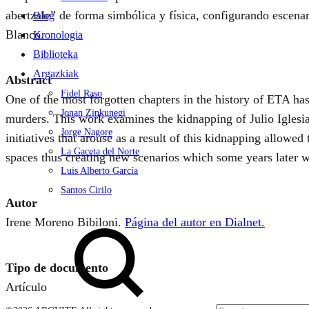
abertzale” de forma simbólica y física, configurando escena
Blog
Blanco.
Kronologia
Biblioteka
Argazkiak
Abstract
Fidel Raso
One of the most forgotten chapters in the history of ETA ha
Jonan Zinkunegi
murders. This work examines the kidnapping of Julio Iglesia
Jorge Nagore
initiatives that arouse as a result of this kidnapping allowe
La Gaceta del Norte
spaces thus creating new scenarios which some years later w
Luis Alberto García
Santos Cirilo
Autor
Search
Irene Moreno Bibiloni.
Página del autor en Dialnet.
Tipo de documento
Artículo