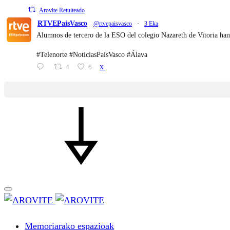
Arovite Retuiteado
RTVEPaisVasco
@rtvepaisvasco
·
3 Eka
Alumnos de tercero de la ESO del colegio Nazareth de Vitoria han
#Telenorte #NoticiasPaísVasco #Álava
4
6
X
Memoriarako espazioak