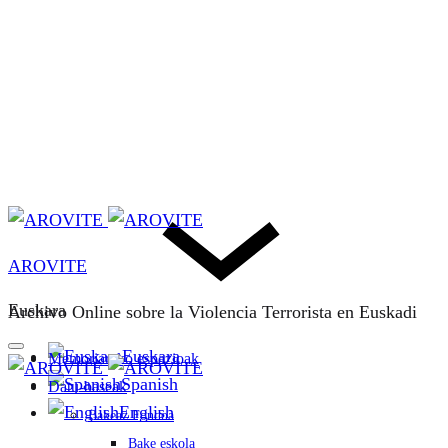
AROVITE
Euskara
Archivo Online sobre la Violencia Terrorista en Euskadi
Euskara
Memoriarako espazioak
Spanish
Datu-baseak
English
Bakeaz Fondoa
Bake eskola