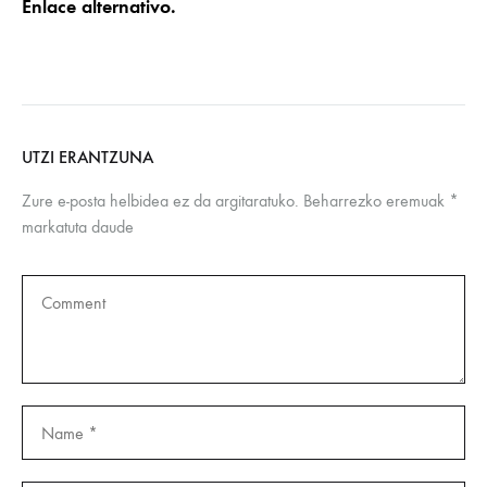
Enlace alternativo.
UTZI ERANTZUNA
Zure e-posta helbidea ez da argitaratuko.
Beharrezko eremuak
*
markatuta daude