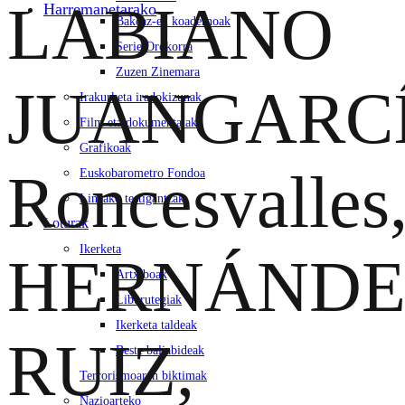
LABIANO
Harremanetarako
Bakeaz-en koadernoak
Serie Orokorra
Zuzen Zinemara
JUANGARCÍ
Irakurketa iradokizunak
Film eta dokumentalak
Grafikoak
Roncesvalles
Euskobarometro Fondoa
Lineako testigantzak
Loturak
Ikerketa
HERNÁNDE
Artxiboak
Liburutegiak
Ikerketa taldeak
RUIZ,
Beste baliabideak
Terrorismoaren biktimak
Nazioarteko