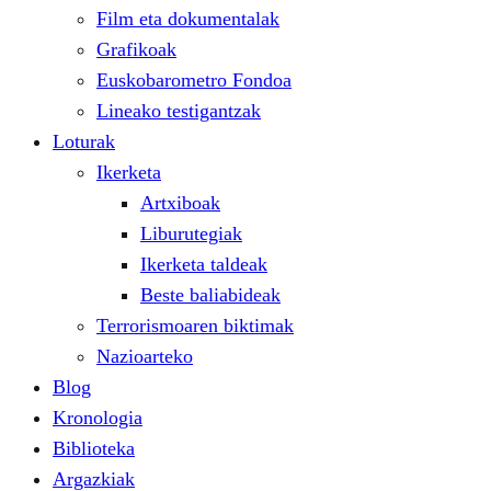
Film eta dokumentalak
Grafikoak
Euskobarometro Fondoa
Lineako testigantzak
Loturak
Ikerketa
Artxiboak
Liburutegiak
Ikerketa taldeak
Beste baliabideak
Terrorismoaren biktimak
Nazioarteko
Blog
Kronologia
Biblioteka
Argazkiak