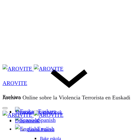
AROVITE
Euskara
Archivo Online sobre la Violencia Terrorista en Euskadi
Euskara
Memoriarako espazioak
Spanish
Datu-baseak
English
Bakeaz Fondoa
Bake eskola