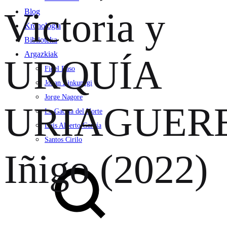
Victoria y
Blog
Kronologia
Biblioteka
Argazkiak
URQUÍA
Fidel Raso
Jonan Zinkunegi
Jorge Nagore
URIAGUER
La Gaceta del Norte
Luis Alberto García
Santos Cirilo
Iñigo (2022)
Search