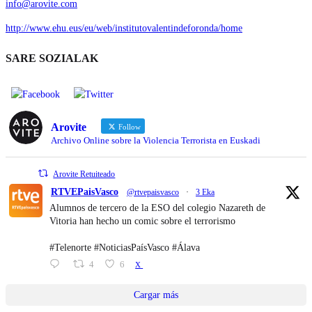
info@arovite.com
http://www.ehu.eus/eu/web/institutovalentindeforonda/home
SARE SOZIALAK
Arovite
Follow
Archivo Online sobre la Violencia Terrorista en Euskadi
Arovite Retuiteado
RTVEPaisVasco
@rtvepaisvasco
·
3 Eka
Alumnos de tercero de la ESO del colegio Nazareth de
Vitoria han hecho un comic sobre el terrorismo
#Telenorte #NoticiasPaísVasco #Álava
4
6
X
Cargar más