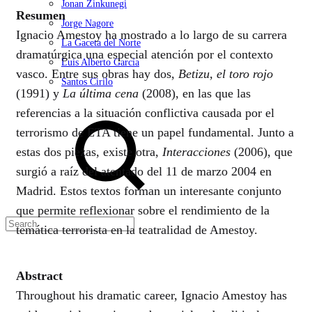
Jonan Zinkunegi
Resumen
Jorge Nagore
Ignacio Amestoy ha mostrado a lo largo de su carrera
La Gaceta del Norte
dramatúrgica una especial atención por el contexto
Luis Alberto García
vasco. Entre sus obras hay dos,
Betizu, el toro rojo
Santos Cirilo
(1991) y
La última cena
(2008), en las que las
Search
referencias a la situación conflictiva causada por el
terrorismo de ETA tiene un papel fundamental. Junto a
estas dos piezas, existe otra,
Interacciones
(2006), que
surgió a raíz del atentado del 11 de marzo 2004 en
Madrid. Estos textos forman un interesante conjunto
que permite reflexionar sobre el rendimiento de la
temática terrorista en la teatralidad de Amestoy.
Abstract
Throughout his dramatic career, Ignacio Amestoy has