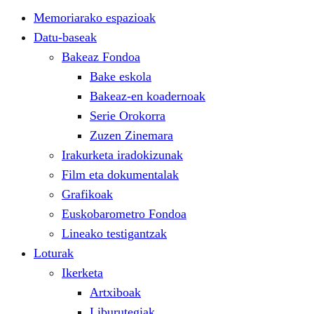
Memoriarako espazioak
Datu-baseak
Bakeaz Fondoa
Bake eskola
Bakeaz-en koadernoak
Serie Orokorra
Zuzen Zinemara
Irakurketa iradokizunak
Film eta dokumentalak
Grafikoak
Euskobarometro Fondoa
Lineako testigantzak
Loturak
Ikerketa
Artxiboak
Liburutegiak