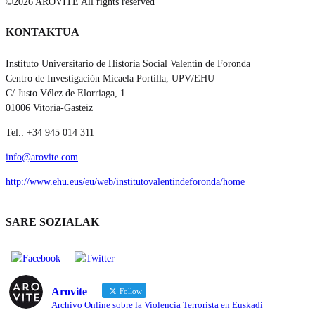
©2026 AROVITE All rights reserved
KONTAKTUA
Instituto Universitario de Historia Social Valentín de Foronda
Centro de Investigación Micaela Portilla, UPV/EHU
C/ Justo Vélez de Elorriaga, 1
01006 Vitoria-Gasteiz
Tel.: +34 945 014 311
info@arovite.com
http://www.ehu.eus/eu/web/institutovalentindeforonda/home
SARE SOZIALAK
Arovite
Follow
Archivo Online sobre la Violencia Terrorista en Euskadi