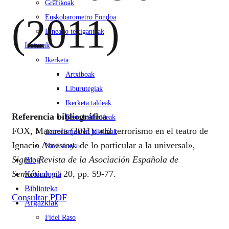
Grafikoak
(2011)
Euskobarometro Fondoa
Lineako testigantzak
Loturak
Ikerketa
Artxiboak
Liburutegiak
Ikerketa taldeak
Referencia bibliográfica
Beste baliabideak
FOX, Manuela (2011): «El terrorismo en el teatro de
Terrorismoaren biktimak
Ignacio Amestoy: de lo particular a la universal»,
Nazioarteko
Signa: Revista de la Asociación Española de
Blog
Semiótica
, nº 20, pp. 59-77.
Kronologia
Biblioteka
Consultar PDF
Argazkiak
Fidel Raso