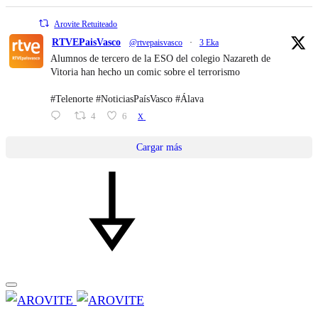
Arovite Retuiteado
RTVEPaisVasco
@rtvepaisvasco
·
3 Eka
Alumnos de tercero de la ESO del colegio Nazareth de
Vitoria han hecho un comic sobre el terrorismo
#Telenorte #NoticiasPaísVasco #Álava
4
6
X
Cargar más