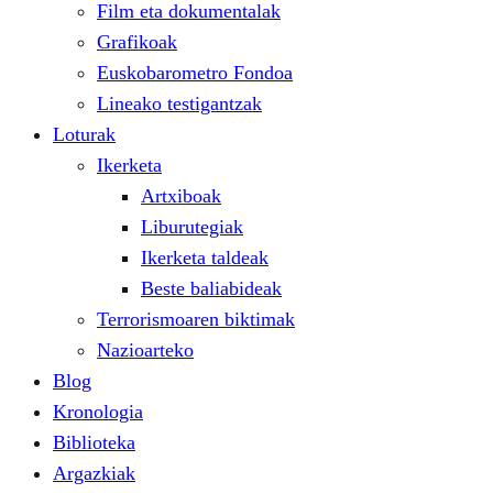
Film eta dokumentalak
Grafikoak
Euskobarometro Fondoa
Lineako testigantzak
Loturak
Ikerketa
Artxiboak
Liburutegiak
Ikerketa taldeak
Beste baliabideak
Terrorismoaren biktimak
Nazioarteko
Blog
Kronologia
Biblioteka
Argazkiak