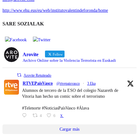
http://www.ehu.eus/eu/web/institutovalentindeforonda/home
SARE SOZIALAK
Arovite
Follow
Archivo Online sobre la Violencia Terrorista en Euskadi
Arovite Retuiteado
RTVEPaisVasco
@rtvepaisvasco
·
3 Eka
Alumnos de tercero de la ESO del colegio Nazareth de
Vitoria han hecho un comic sobre el terrorismo
#Telenorte #NoticiasPaísVasco #Álava
4
6
X
Cargar más