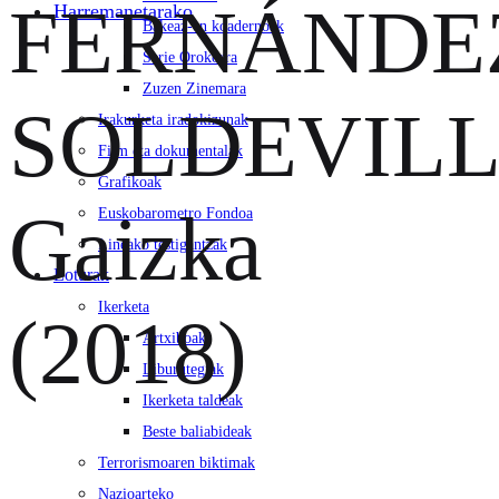
FERNÁNDE
Harremanetarako
Bakeaz-en koadernoak
Serie Orokorra
Zuzen Zinemara
SOLDEVILL
Irakurketa iradokizunak
Film eta dokumentalak
Grafikoak
Gaizka
Euskobarometro Fondoa
Lineako testigantzak
Loturak
Ikerketa
(2018)
Artxiboak
Liburutegiak
Ikerketa taldeak
Beste baliabideak
Terrorismoaren biktimak
Nazioarteko