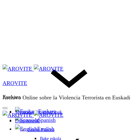
AROVITE
Euskara
Archivo Online sobre la Violencia Terrorista en Euskadi
Euskara
Memoriarako espazioak
Spanish
Datu-baseak
English
Bakeaz Fondoa
Bake eskola