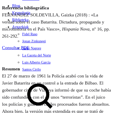
Blog
Referencia bibliográfica
Kronologia
FERNÁNDEZ SOLDEVILLA, Gaizka (2018) : «La
Biblioteka
verdad sobre el caso Batarrita. Dictadura, propaganda y
Argazkiak
microhistoria en el País Vasco»,
Hispania Nova
, nº 16, pp.
Fidel Raso
261-292.
Jonan Zinkunegi
Consultar PDF
Jorge Nagore
La Gaceta del Norte
Luis Alberto García
Resumen
Santos Cirilo
El 27 de marzo de 1961 la Policía acabó con la vida de
Search
Javier Batarrita en un control a la entrada de Bilbao. El
gobernador civil de Vizcaya informó de que su coche había
sido confundido con el de unos “terroristas”. En el juico
los policías y guardias civiles procesados fueron absueltos.
Ahora bien, la versión más extendida es que se trató de