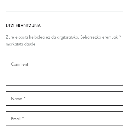
UTZI ERANTZUNA
Zure e-posta helbidea ez da argitaratuko.
Beharrezko eremuak
*
markatuta daude