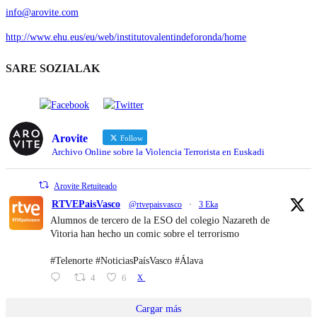
info@arovite.com
http://www.ehu.eus/eu/web/institutovalentindeforonda/home
SARE SOZIALAK
Arovite
Follow
Archivo Online sobre la Violencia Terrorista en Euskadi
Arovite Retuiteado
RTVEPaisVasco
@rtvepaisvasco
·
3 Eka
Alumnos de tercero de la ESO del colegio Nazareth de
Vitoria han hecho un comic sobre el terrorismo
#Telenorte #NoticiasPaísVasco #Álava
4
6
X
Cargar más