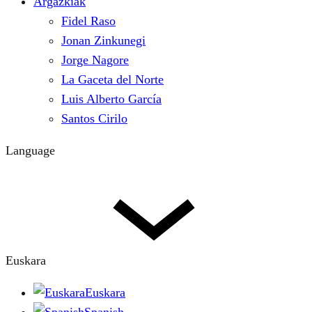
Argazkiak
Fidel Raso
Jonan Zinkunegi
Jorge Nagore
La Gaceta del Norte
Luis Alberto García
Santos Cirilo
Language
Euskara
Euskara
Spanish