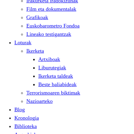
Irakurketa iradokizunak
Film eta dokumentalak
Grafikoak
Euskobarometro Fondoa
Lineako testigantzak
Loturak
Ikerketa
Artxiboak
Liburutegiak
Ikerketa taldeak
Beste baliabideak
Terrorismoaren biktimak
Nazioarteko
Blog
Kronologia
Biblioteka