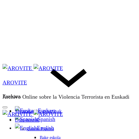
AROVITE
Euskara
Archivo Online sobre la Violencia Terrorista en Euskadi
Euskara
Memoriarako espazioak
Spanish
Datu-baseak
English
Bakeaz Fondoa
Bake eskola