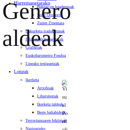
Genero
Harremanetarako
Bakeaz-en koadernoak
Serie Orokorra
Zuzen Zinemara
aldeak
Irakurketa iradokizunak
Film eta dokumentalak
Grafikoak
Euskobarometro Fondoa
Lineako testigantzak
Loturak
Ikerketa
Artxiboak
Liburutegiak
Ikerketa taldeak
Beste baliabideak
Terrorismoaren biktimak
Nazioarteko