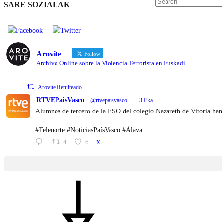
SARE SOZIALAK
Arovite
Follow
Archivo Online sobre la Violencia Terrorista en Euskadi
Arovite Retuiteado
RTVEPaisVasco
@rtvepaisvasco
·
3 Eka
Alumnos de tercero de la ESO del colegio Nazareth de Vitoria han
#Telenorte #NoticiasPaísVasco #Álava
4
6
X