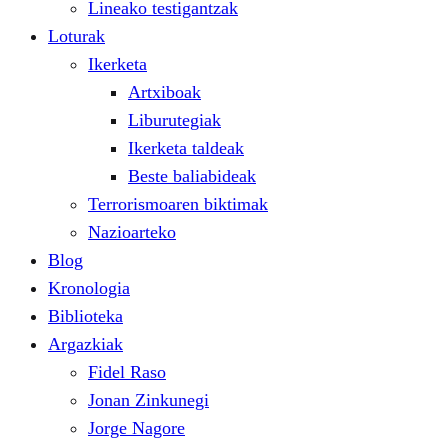
Lineako testigantzak
Loturak
Ikerketa
Artxiboak
Liburutegiak
Ikerketa taldeak
Beste baliabideak
Terrorismoaren biktimak
Nazioarteko
Blog
Kronologia
Biblioteka
Argazkiak
Fidel Raso
Jonan Zinkunegi
Jorge Nagore