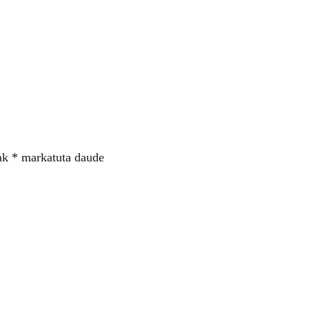
ak
*
markatuta daude