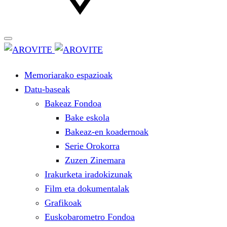
Memoriarako espazioak
Datu-baseak
Bakeaz Fondoa
Bake eskola
Bakeaz-en koadernoak
Serie Orokorra
Zuzen Zinemara
Irakurketa iradokizunak
Film eta dokumentalak
Grafikoak
Euskobarometro Fondoa