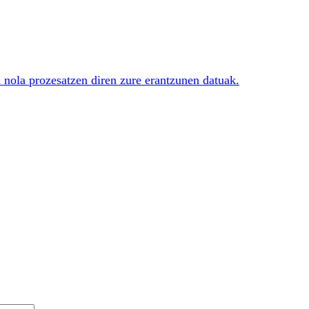
i nola prozesatzen diren zure erantzunen datuak.