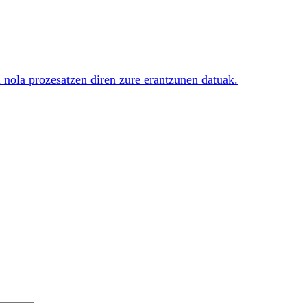
i nola prozesatzen diren zure erantzunen datuak.