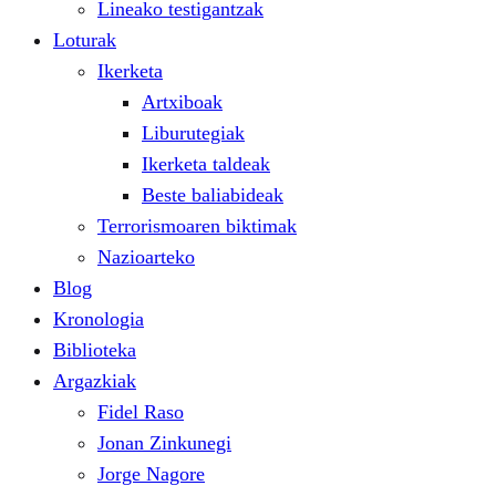
Lineako testigantzak
Loturak
Ikerketa
Artxiboak
Liburutegiak
Ikerketa taldeak
Beste baliabideak
Terrorismoaren biktimak
Nazioarteko
Blog
Kronologia
Biblioteka
Argazkiak
Fidel Raso
Jonan Zinkunegi
Jorge Nagore