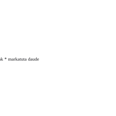
ak
*
markatuta daude