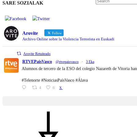
SARE SOZIALAK
Arovite
Follow
Archivo Online sobre la Violencia Terrorista en Euskadi
Arovite Retuiteado
RTVEPaisVasco
@rtvepaisvasco
·
3 Eka
Alumnos de tercero de la ESO del colegio Nazareth de Vitoria han
#Telenorte #NoticiasPaísVasco #Álava
4
6
X