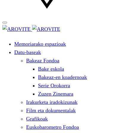
Memoriarako espazioak
Datu-baseak
Bakeaz Fondoa
Bake eskola
Bakeaz-en koadernoak
Serie Orokorra
Zuzen Zinemara
Irakurketa iradokizunak
Film eta dokumentalak
Grafikoak
Euskobarometro Fondoa