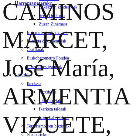
CAMINOS
Harremanetarako
Bakeaz-en koadernoak
Serie Orokorra
Zuzen Zinemara
MARCET,
Irakurketa iradokizunak
Film eta dokumentalak
Grafikoak
José María,
Euskobarometro Fondoa
Lineako testigantzak
Loturak
Ikerketa
ARMENTIA
Artxiboak
Liburutegiak
Ikerketa taldeak
VIZUETE,
Beste baliabideak
Terrorismoaren biktimak
Nazioarteko