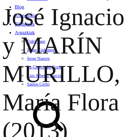
José Ignacio
Blog
Kronologia
Biblioteka
Argazkiak
y MARÍN
Fidel Raso
Jonan Zinkunegi
Jorge Nagore
MURILLO,
La Gaceta del Norte
Luis Alberto García
Santos Cirilo
María Flora
Search
(2013)