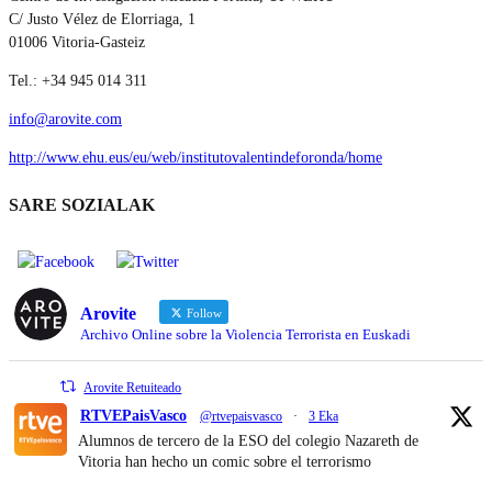
C/ Justo Vélez de Elorriaga, 1
01006 Vitoria-Gasteiz
Tel.: +34 945 014 311
info@arovite.com
http://www.ehu.eus/eu/web/institutovalentindeforonda/home
SARE SOZIALAK
Arovite
Follow
Archivo Online sobre la Violencia Terrorista en Euskadi
Arovite Retuiteado
RTVEPaisVasco
@rtvepaisvasco
·
3 Eka
Alumnos de tercero de la ESO del colegio Nazareth de
Vitoria han hecho un comic sobre el terrorismo