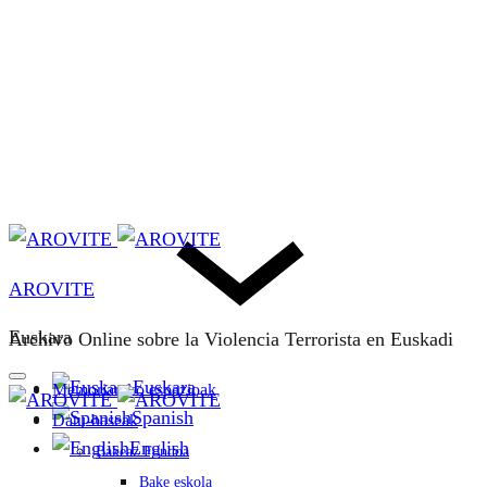
AROVITE
Euskara
Archivo Online sobre la Violencia Terrorista en Euskadi
Euskara
Memoriarako espazioak
Spanish
Datu-baseak
English
Bakeaz Fondoa
Bake eskola