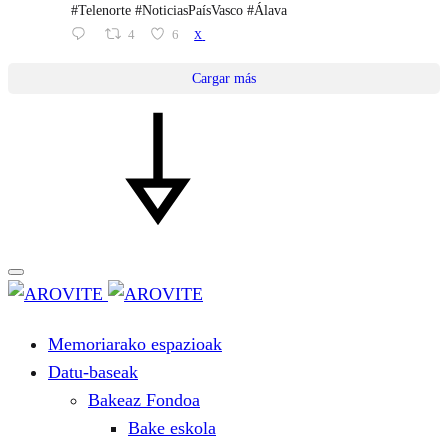
#Telenorte #NoticiasPaísVasco #Álava
4
6
X
Cargar más
Memoriarako espazioak
Datu-baseak
Bakeaz Fondoa
Bake eskola