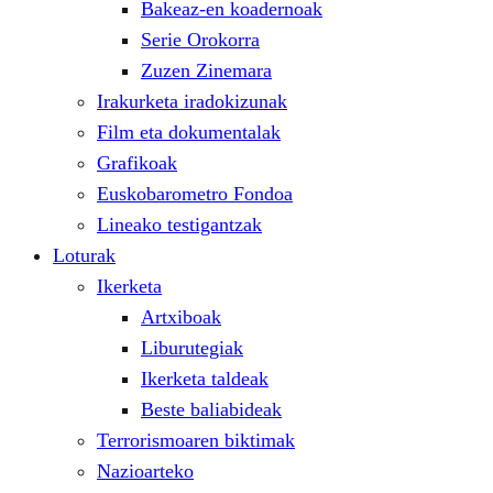
Bakeaz-en koadernoak
Serie Orokorra
Zuzen Zinemara
Irakurketa iradokizunak
Film eta dokumentalak
Grafikoak
Euskobarometro Fondoa
Lineako testigantzak
Loturak
Ikerketa
Artxiboak
Liburutegiak
Ikerketa taldeak
Beste baliabideak
Terrorismoaren biktimak
Nazioarteko