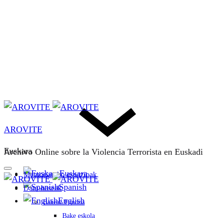
AROVITE
Euskara
Archivo Online sobre la Violencia Terrorista en Euskadi
Euskara
Memoriarako espazioak
Spanish
Datu-baseak
English
Bakeaz Fondoa
Bake eskola