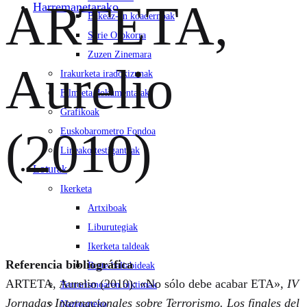
ARTETA,
Harremanetarako
Bakeaz-en koadernoak
Serie Orokorra
Zuzen Zinemara
Aurelio
Irakurketa iradokizunak
Film eta dokumentalak
Grafikoak
(2010)
Euskobarometro Fondoa
Lineako testigantzak
Loturak
Ikerketa
Artxiboak
Liburutegiak
Ikerketa taldeak
Referencia bibliográfica
Beste baliabideak
ARTETA, Aurelio (2010): «No sólo debe acabar ETA»,
IV
Terrorismoaren biktimak
Jornadas Internacionales sobre Terrorismo. Los finales del
Nazioarteko