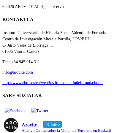
©2026 AROVITE All rights reserved
KONTAKTUA
Instituto Universitario de Historia Social Valentín de Foronda
Centro de Investigación Micaela Portilla, UPV/EHU
C/ Justo Vélez de Elorriaga, 1
01006 Vitoria-Gasteiz
Tel.: +34 945 014 311
info@arovite.com
http://www.ehu.eus/eu/web/institutovalentindeforonda/home
SARE SOZIALAK
Arovite
Follow
Archivo Online sobre la Violencia Terrorista en Euskadi