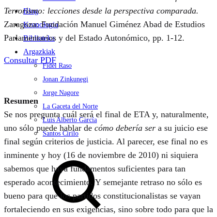
Terrorismo: lecciones desde la perspectiva comparada.
Blog
Zaragoza: Fundación Manuel Giménez Abad de Estudios
Kronologia
Parlamentarios y del Estado Autonómico, pp. 1-12.
Biblioteka
Argazkiak
Consultar PDF
Fidel Raso
Jonan Zinkunegi
Jorge Nagore
Resumen
La Gaceta del Norte
Se nos pregunta cuál será el final de ETA y, naturalmente,
Luis Alberto García
uno sólo puede hablar de
cómo debería ser
a su juicio ese
Santos Cirilo
final según criterios de justicia. Al parecer, ese final no es
Search
inminente y hoy (16 de noviembre de 2010) ni siquiera
sabemos que haya fundamentos suficientes para tan
esperado acontecimiento. Y semejante retraso no sólo es
bueno para que los partidos constitucionalistas se vayan
fortaleciendo en sus exigencias, sino sobre todo para que la