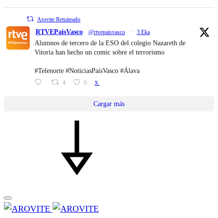
Arovite Retuiteado
RTVEPaisVasco
@rtvepaisvasco
·
3 Eka
Alumnos de tercero de la ESO del colegio Nazareth de
Vitoria han hecho un comic sobre el terrorismo
#Telenorte #NoticiasPaísVasco #Álava
4
6
X
Cargar más