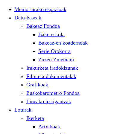
Memoriarako espazioak
Datu-baseak
Bakeaz Fondoa
Bake eskola
Bakeaz-en koadernoak
Serie Orokorra
Zuzen Zinemara
Irakurketa iradokizunak
Film eta dokumentalak
Grafikoak
Euskobarometro Fondoa
Lineako testigantzak
Loturak
Ikerketa
Artxiboak