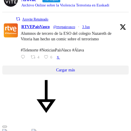
Archivo Online sobre la Violencia Terrorista en Euskadi
Arovite Retuiteado
RTVEPaisVasco
@rtvepaisvasco
·
3 Jun
Alumnos de tercero de la ESO del colegio Nazareth de
Vitoria han hecho un comic sobre el terrorismo
#Telenorte #NoticiasPaísVasco #Álava
4
6
X
Cargar más