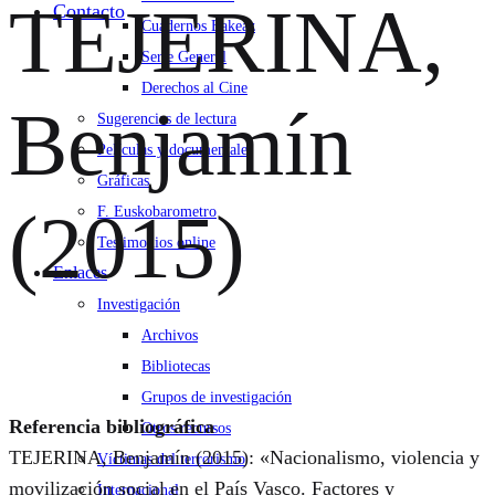
TEJERINA,
Contacto
Cuadernos Bakeaz
Serie General
Derechos al Cine
Benjamín
Sugerencias de lectura
Películas y documentales
Gráficas
(2015)
F. Euskobarometro
Testimonios online
Enlaces
Investigación
Archivos
Bibliotecas
Grupos de investigación
Referencia bibliográfica
Otros recursos
TEJERINA, Benjamín (2015): «Nacionalismo, violencia y
Víctimas del terrorismo
movilización social en el País Vasco. Factores y
Internacional