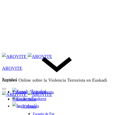
AROVITE
Español
Archivo Online sobre la Violencia Terrorista en Euskadi
Español
Espacios para la memoria
Euskera
Bases de datos
Inglés
F. Bakeaz
Escuela de Paz