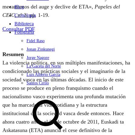
mecanismos del auge y declive de ETA»,
Papeles del
Blog
CEIC
, nº 3, pp. 1-19.
Cronología
Biblioteca
Consultar PDF
Fotografía
Fidel Raso
Jonan Zinkunegi
Resumen
Jorge Nagore
La violencia política, en sus múltiples manifestaciones, ha
La Gaceta del Norte
condicionado las prácticas sociales y el imaginario de la
Luis Alberto García
sociedad vasca en las últimas décadas. El inicio de este
Santos Cirilo
proceso se produce en pleno franquismo cuando el
Search
nacionalismo vasco experimenta una profunda mutación
que ha marcado la vida cotidiana y la estructura
institucional de la sociedad vasca desde entonces. Hace
ahora cuatro años, el 20 de octubre de 2011, Euskadi ta
Askatasuna (ETA) anuncia el cese definitivo de la