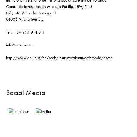
Instituto Universitario de Historia Social Valentín de Foronda
Centro de Investigación Micaela Portilla, UPV/EHU
C/ Justo Vélez de Elorriaga, 1
01006 Vitoria-Gasteiz
Tel.: +34 945 014 311
info@arovite.com
http://www.ehu.eus/en/web/institutovalentindeforonda/home
Social Media