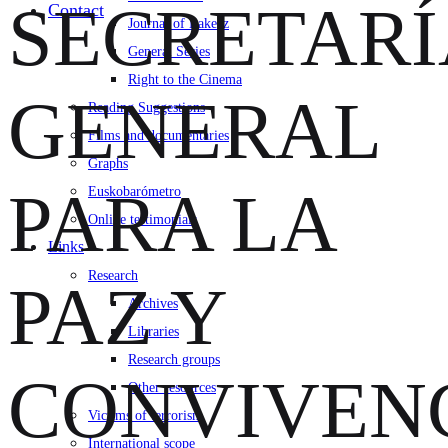
SECRETARÍ
Contact
Journal of Bakeaz
General Series
Right to the Cinema
GENERAL
Reading Suggestions
Films and documentaries
Graphs
PARA LA
Euskobarómetro
Online testimonials
Links
Research
PAZ Y
Archives
Libraries
Research groups
CONVIVEN
Other resources
Victims of terrorism
International scope