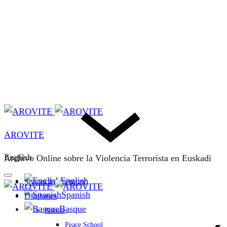
AROVITE
English
Archivo Online sobre la Violencia Terrorista en Euskadi
English
Spaces for memory
Spanish
Databases
Basque
Bakeaz
Peace School