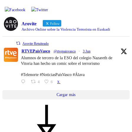
Arovite
Follow
Archivo Online sobre la Violencia Terrorista en Euskadi
Arovite Retuiteado
RTVEPaisVasco
@rtvepaisvasco
·
3 Jun
Alumnos de tercero de la ESO del colegio Nazareth de
Vitoria han hecho un comic sobre el terrorismo
#Telenorte #NoticiasPaísVasco #Álava
4
6
X
Cargar más