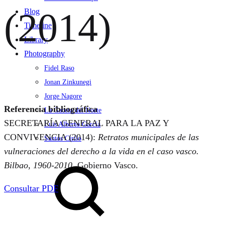
(2014)
Blog
Timeline
Library
Photography
Fidel Raso
Jonan Zinkunegi
Jorge Nagore
Referencia bibliográfica
La Gaceta del Norte
SECRETARÍA GENERAL PARA LA PAZ Y
Luis Alberto García
CONVIVENCIA (2014):
Retratos municipales de las
Santos Cirilo
vulneraciones del derecho a la vida en el caso vasco.
Search
Bilbao, 1960-2010
. Gobierno Vasco.
Consultar PDF