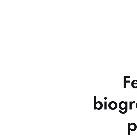
F
biogr
p