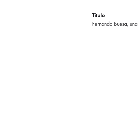
Título
Fernando Buesa, una b
Autor
RIVERA, Antonio
Año
2020
Editorial
Catarata
Lugar
Madrid