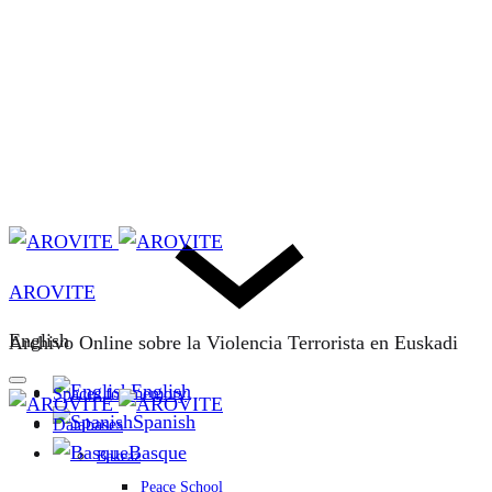
AROVITE
English
Archivo Online sobre la Violencia Terrorista en Euskadi
English
Spaces for memory
Spanish
Databases
Basque
Bakeaz
Peace School