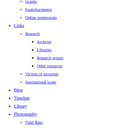
Graphs
Euskobarómetro
Online testimonials
Links
Research
Archives
Libraries
Research groups
Other resources
Victims of terrorism
International scope
Blog
Timeline
Library
Photography
Fidel Raso