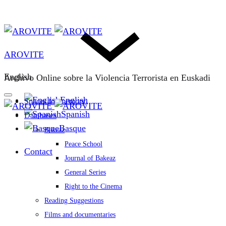
AROVITE
English
Archivo Online sobre la Violencia Terrorista en Euskadi
English
Spaces for memory
Spanish
Databases
Basque
Bakeaz
Peace School
Contact
Journal of Bakeaz
General Series
Right to the Cinema
Reading Suggestions
Films and documentaries