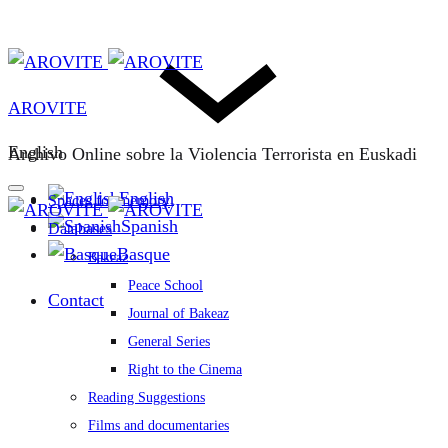
AROVITE
English
Archivo Online sobre la Violencia Terrorista en Euskadi
English
Spaces for memory
Spanish
Databases
Basque
Bakeaz
Peace School
Contact
Journal of Bakeaz
General Series
Right to the Cinema
Reading Suggestions
Films and documentaries