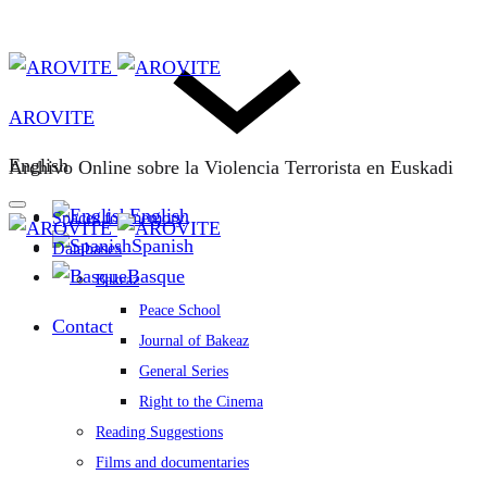
AROVITE
English
Archivo Online sobre la Violencia Terrorista en Euskadi
English
Spaces for memory
Spanish
Databases
Basque
Bakeaz
Peace School
Contact
Journal of Bakeaz
General Series
Right to the Cinema
Reading Suggestions
Films and documentaries