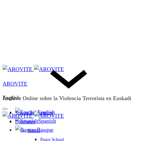
AROVITE
English
Archivo Online sobre la Violencia Terrorista en Euskadi
English
Spaces for memory
Spanish
Databases
Basque
Bakeaz
Peace School