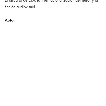
El discurso de ETA, la internacionalización del terror y la
ficción audiovisual
Autor
AZCONA, José Manuel (ed.)
Año
2022
Editorial
Silex
Lugar
Madrid