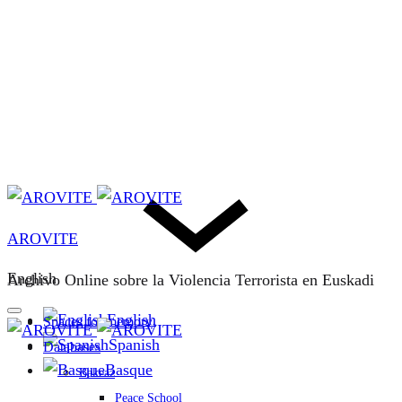
AROVITE
English
Archivo Online sobre la Violencia Terrorista en Euskadi
English
Spaces for memory
Spanish
Databases
Basque
Bakeaz
Peace School