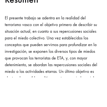
El presente trabajo se adentra en la realidad del
terrorismo vasco con el objetivo primero de describir su
situación actual, en cuanto a sus repercusiones sociales
para el miedo colectivo. Una vez establecidos los
conceptos que pueden servirnos para profundizar en la
investigación, se exponen los diversos tipos de miedos
que provocan los terroristas de ETA, y, con mayor
detenimiento, se abordan las repercusiones sociales del
miedo a las actividades etarras. Un último objetivo es
plantear las posibles políticas contra ese miedo social
provocado por ETA, para lo cual se propone una
estrategia específica de novedosas posibilidades, como es
la adaptación de la Alianza para la Prevención de la
Violencia, auspiciada por la Organización Mundial de la