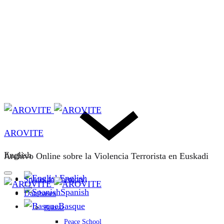
AROVITE
English
Archivo Online sobre la Violencia Terrorista en Euskadi
English
Spaces for memory
Spanish
Databases
Basque
Bakeaz
Peace School