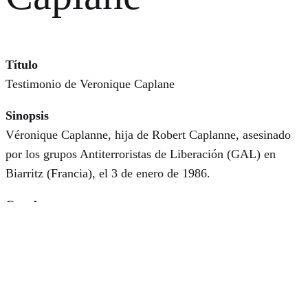
Título
Testimonio de Veronique Caplane
Sinopsis
Véronique Caplanne, hija de Robert Caplanne, asesinado
por los grupos Antiterroristas de Liberación (GAL) en
Biarritz (Francia), el 3 de enero de 1986.
Canal
Centro Memorial de las Víctimas del Terrorismo
Ver online
©2026 AROVITE All rights reserved