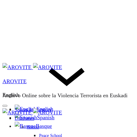
AROVITE
English
Archivo Online sobre la Violencia Terrorista en Euskadi
English
Spaces for memory
Spanish
Databases
Basque
Bakeaz
Peace School