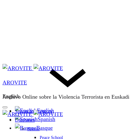
AROVITE
English
Archivo Online sobre la Violencia Terrorista en Euskadi
English
Spaces for memory
Spanish
Databases
Basque
Bakeaz
Peace School