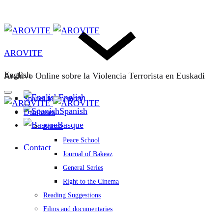
AROVITE
English
Archivo Online sobre la Violencia Terrorista en Euskadi
English
Spaces for memory
Spanish
Databases
Basque
Bakeaz
Peace School
Contact
Journal of Bakeaz
General Series
Right to the Cinema
Reading Suggestions
Films and documentaries