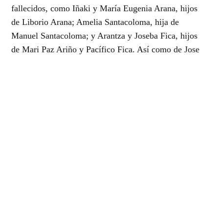
fallecidos, como Iñaki y María Eugenia Arana, hijos
de Liborio Arana; Amelia Santacoloma, hija de
Manuel Santacoloma; y Arantza y Joseba Fica, hijos
de Mari Paz Ariño y Pacífico Fica. Así como de Jose
Ignacio Etxebarria, herido en el atentado, y la familia
de Garbiñe Zarate, propietarios del Bar Aldana.
Canal
EITB
Ver online
©2026 AROVITE All rights reserved
CONTACT
Instituto Universitario de Historia Social Valentín de Foronda