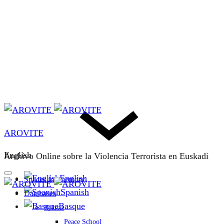
AROVITE
English
Archivo Online sobre la Violencia Terrorista en Euskadi
English
Spaces for memory
Spanish
Databases
Basque
Bakeaz
Peace School