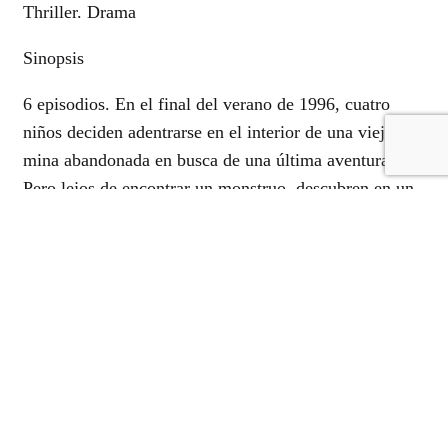
Thriller. Drama
Sinopsis
6 episodios. En el final del verano de 1996, cuatro
niños deciden adentrarse en el interior de una vieja
mina abandonada en busca de una última aventura.
Pero lejos de encontrar un monstruo, descubren en un
pequeño zulo a un empresario secuestrado por la banda
terrorista ETA. El mismo que sale en las noticias. La
vida de un hombre depende de unos críos incapaces de
tomar una decisión para la que no están preparados. Y
menos aun cuando descubren que el padre de uno de
ellos es uno de los implicados. Decididos a hacer el
bien lo liberan pero el coche en el que huyen cae a la
laguna. Todos los niños salen ilesos pero no hay rastro
del empresario. Y deciden guardar el secreto ese