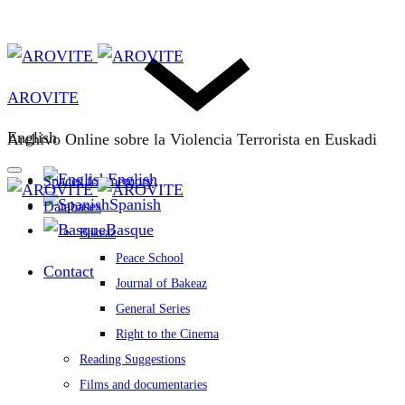
AROVITE
English
Archivo Online sobre la Violencia Terrorista en Euskadi
English
Spaces for memory
Spanish
Databases
Basque
Bakeaz
Peace School
Contact
Journal of Bakeaz
General Series
Right to the Cinema
Reading Suggestions
Films and documentaries