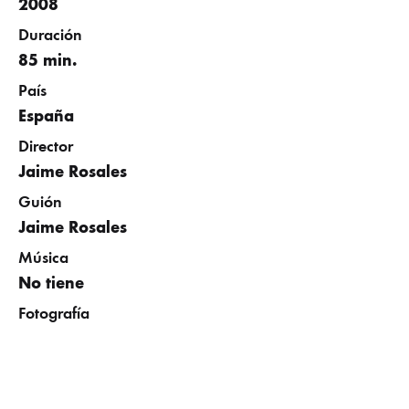
2008
Duración
85 min.
País
España
Director
Jaime Rosales
Guión
Jaime Rosales
Música
No tiene
Fotografía
Oscar Durán
Reparto
Ion Arretxe, Iñigo Royo, Jaione Otxone, Ana