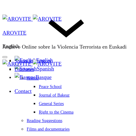
AROVITE
English
Archivo Online sobre la Violencia Terrorista en Euskadi
English
Spaces for memory
Spanish
Databases
Basque
Bakeaz
Peace School
Contact
Journal of Bakeaz
General Series
Right to the Cinema
Reading Suggestions
Films and documentaries