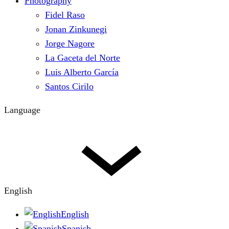
Photography
Fidel Raso
Jonan Zinkunegi
Jorge Nagore
La Gaceta del Norte
Luis Alberto García
Santos Cirilo
Language
English
English
Spanish