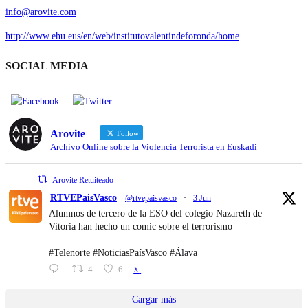
info@arovite.com
http://www.ehu.eus/en/web/institutovalentindeforonda/home
SOCIAL MEDIA
Arovite
Follow
Archivo Online sobre la Violencia Terrorista en Euskadi
Arovite Retuiteado
RTVEPaisVasco
@rtvepaisvasco
·
3 Jun
Alumnos de tercero de la ESO del colegio Nazareth de
Vitoria han hecho un comic sobre el terrorismo
#Telenorte #NoticiasPaísVasco #Álava
4
6
X
Cargar más