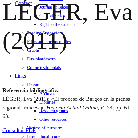
LÉGER, Eva
Contact
Journal of Bakeaz
General Series
Right to the Cinema
(2011)
Reading Suggestions
Films and documentaries
Graphs
Euskobarómetro
Online testimonials
Links
Research
Referencia bibliográfica
Archives
LÉGER, Eva (2011): «El proceso de Burgos en la prensa
Libraries
regional francesa»,
Historia Actual Online
, nº 24, pp. 61-
Research groups
63.
Other resources
Victims of terrorism
Consultar PDF
International scope