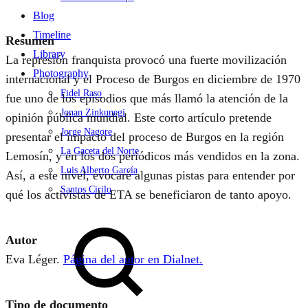
Blog
Timeline
Resumen
Library
La represión franquista provocó una fuerte movilización
Photography
internacional y el Proceso de Burgos en diciembre de 1970
Fidel Raso
fue uno de los episodios que más llamó la atención de la
Jonan Zinkunegi
opinión pública mundial. Este corto artículo pretende
Jorge Nagore
presentar el impacto del proceso de Burgos en la región
La Gaceta del Norte
Lemosín, y en los dos periódicos más vendidos en la zona.
Luis Alberto García
Así, a este nivel, evocaré algunas pistas para entender por
Santos Cirilo
qué los activistas de ETA se beneficiaron de tanto apoyo.
Search
Autor
Eva Léger.
Página del autor en Dialnet.
Tipo de documento