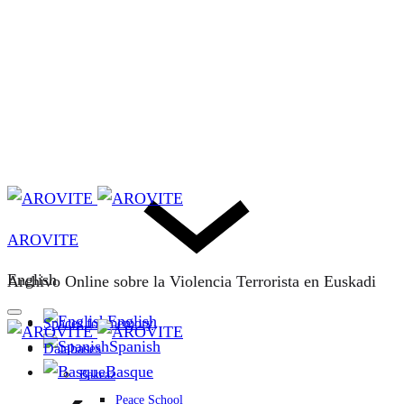
AROVITE
English
Archivo Online sobre la Violencia Terrorista en Euskadi
English
Spaces for memory
Spanish
Databases
Basque
Bakeaz
Peace School