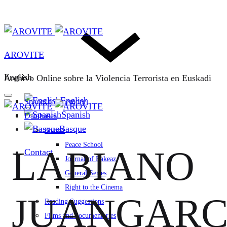
AROVITE
English
Archivo Online sobre la Violencia Terrorista en Euskadi
English
Spaces for memory
Spanish
Databases
Basque
Bakeaz
Peace School
LABIANO
Contact
Journal of Bakeaz
General Series
Right to the Cinema
JUANGARC
Reading Suggestions
Films and documentaries