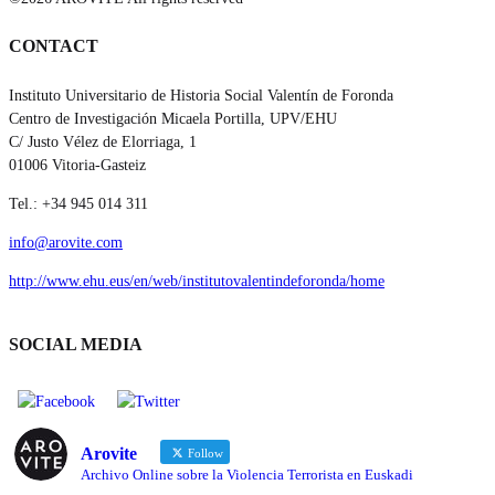
CONTACT
Instituto Universitario de Historia Social Valentín de Foronda
Centro de Investigación Micaela Portilla, UPV/EHU
C/ Justo Vélez de Elorriaga, 1
01006 Vitoria-Gasteiz
Tel.: +34 945 014 311
info@arovite.com
http://www.ehu.eus/en/web/institutovalentindeforonda/home
SOCIAL MEDIA
Arovite
Follow
Archivo Online sobre la Violencia Terrorista en Euskadi