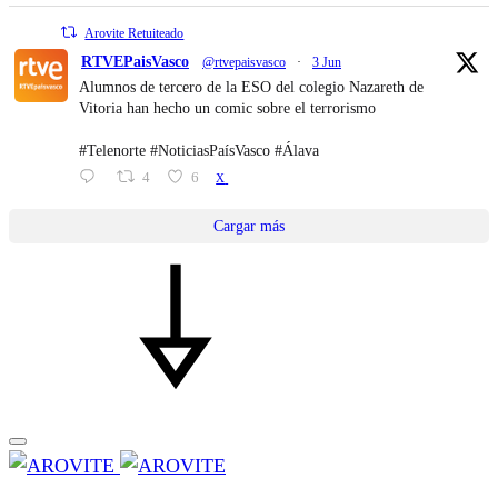
Arovite Retuiteado
RTVEPaisVasco
@rtvepaisvasco
·
3 Jun
Alumnos de tercero de la ESO del colegio Nazareth de
Vitoria han hecho un comic sobre el terrorismo
#Telenorte #NoticiasPaísVasco #Álava
4
6
X
Cargar más