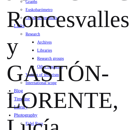
Graphs
Roncesvalles
Euskobarómetro
Online testimonials
Links
Research
y
Archives
Libraries
Research groups
GASTÓN-
Other resources
Victims of terrorism
International scope
LORENTE,
Blog
Timeline
Library
Photography
Lucía
Fidel Raso