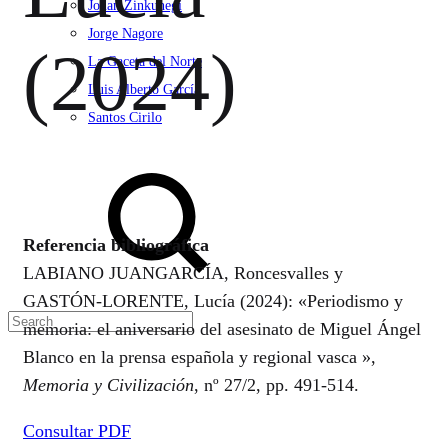
Jonan Zinkunegi
Jorge Nagore
(2024)
La Gaceta del Norte
Luis Alberto García
Santos Cirilo
Search
Referencia bibliográfica
LABIANO JUANGARCÍA, Roncesvalles y
GASTÓN-LORENTE, Lucía (2024): «Periodismo y
memoria: el aniversario del asesinato de Miguel Ángel
Blanco en la prensa española y regional vasca »,
Memoria y Civilización
, nº 27/2, pp. 491-514.
Consultar PDF