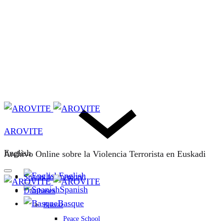
AROVITE
English
Archivo Online sobre la Violencia Terrorista en Euskadi
English
Spaces for memory
Spanish
Databases
Basque
Bakeaz
Peace School