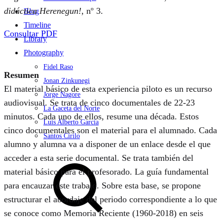
didáctica Herenegun!
, nº 3.
Blog
Timeline
Consultar PDF
Library
Photography
Fidel Raso
Resumen
Jonan Zinkunegi
El material básico de esta experiencia piloto es un recurso
Jorge Nagore
audiovisual. Se trata de cinco documentales de 22-23
La Gaceta del Norte
minutos. Cada uno de ellos, resume una década. Estos
Luis Alberto García
cinco documentales son el material para el alumnado. Cada
Santos Cirilo
alumno y alumna va a disponer de un enlace desde el que
Search
acceder a esta serie documental. Se trata también del
material básico para el profesorado. La guía fundamental
para encauzar este trabajo. Sobre esta base, se propone
estructurar el abordaje del periodo correspondiente a lo que
se conoce como Memoria Reciente (1960-2018) en seis