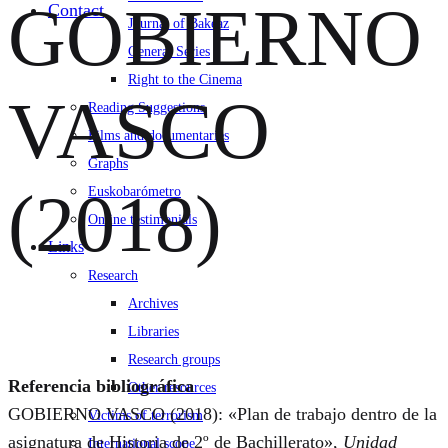
GOBIERNO
Contact
Journal of Bakeaz
General Series
Right to the Cinema
VASCO
Reading Suggestions
Films and documentaries
Graphs
(2018)
Euskobarómetro
Online testimonials
Links
Research
Archives
Libraries
Research groups
Referencia bibliográfica
Other resources
GOBIERNO VASCO (2018): «Plan de trabajo dentro de la
Victims of terrorism
asignatura de Historia de 2º de Bachillerato»,
Unidad
International scope