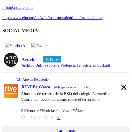
info@arovite.com
http://www.ehu.eus/en/web/institutovalentindeforonda/home
SOCIAL MEDIA
Arovite
Follow
Archivo Online sobre la Violencia Terrorista en Euskadi
Arovite Retuiteado
RTVEPaisVasco
@rtvepaisvasco
·
3 Jun
Alumnos de tercero de la ESO del colegio Nazareth de
Vitoria han hecho un comic sobre el terrorismo
#Telenorte #NoticiasPaísVasco #Álava
4
6
X
Cargar más