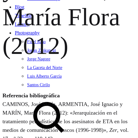
María Flora
Blog
Timeline
Library
Photography
(2012)
Fidel Raso
Jonan Zinkunegi
Jorge Nagore
La Gaceta del Norte
Luis Alberto García
Santos Cirilo
Referencia bibliográfica
Search
CAMINOS, José María, ARMENTIA, José Ignacio y
MARÍN, María Flora (2012): «Jerarquización en el
tratamiento periodístico de los asesinatos de ETA en los
medios de comunicación vascos (1996-1998)»,
Zer
, vol.