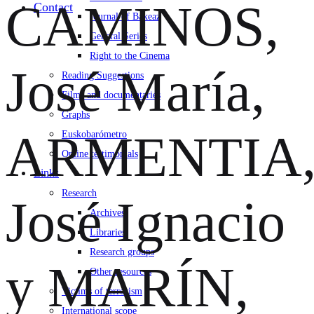
CAMINOS,
Contact
Journal of Bakeaz
General Series
Right to the Cinema
José María,
Reading Suggestions
Films and documentaries
Graphs
ARMENTIA
Euskobarómetro
Online testimonials
Links
Research
José Ignacio
Archives
Libraries
Research groups
y MARÍN,
Other resources
Victims of terrorism
International scope