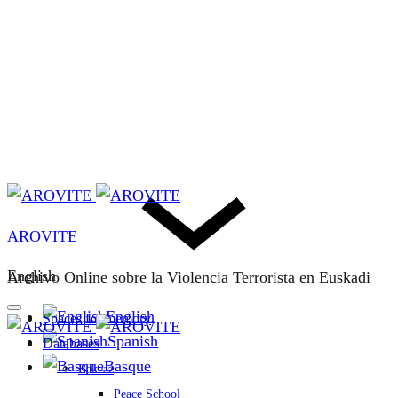
AROVITE
English
Archivo Online sobre la Violencia Terrorista en Euskadi
English
Spaces for memory
Spanish
Databases
Basque
Bakeaz
Peace School