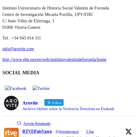
Instituto Universitario de Historia Social Valentín de Foronda
Centro de Investigación Micaela Portilla, UPV/EHU
C/ Justo Vélez de Elorriaga, 1
01006 Vitoria-Gasteiz
Tel.: +34 945 014 311
info@arovite.com
http://www.ehu.eus/en/web/institutovalentindeforonda/home
SOCIAL MEDIA
Arovite
Follow
Archivo Online sobre la Violencia Terrorista en Euskadi
Arovite Retuiteado
RTVEPaisVasco
@rtvepaisvasco
·
3 Jun