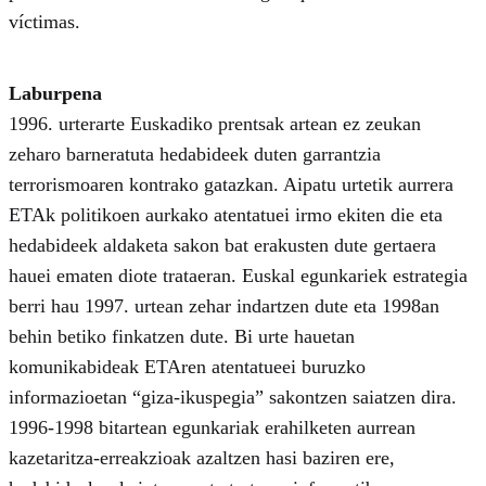
víctimas.
Laburpena
1996. urterarte Euskadiko prentsak artean ez zeukan
zeharo barneratuta hedabideek duten garrantzia
terrorismoaren kontrako gatazkan. Aipatu urtetik aurrera
ETAk politikoen aurkako atentatuei irmo ekiten die eta
hedabideek aldaketa sakon bat erakusten dute gertaera
hauei ematen diote trataeran. Euskal egunkariek estrategia
berri hau 1997. urtean zehar indartzen dute eta 1998an
behin betiko finkatzen dute. Bi urte hauetan
komunikabideak ETAren atentatueei buruzko
informazioetan “giza-ikuspegia” sakontzen saiatzen dira.
1996-1998 bitartean egunkariak erahilketen aurrean
kazetaritza-erreakzioak azaltzen hasi baziren ere,