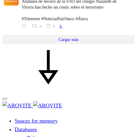
Alumnos de tercero de la ESO del colegio Nazareth de
Vitoria han hecho un comic sobre el terrorismo
#Telenorte #NoticiasPaísVasco #Álava
4
6
X
Cargar más
Spaces for memory
Databases