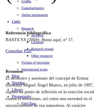
Graphs
Euskobarómetro
Online testimonials
Links
Research
Referencia bibliográfica
Archives
BASTA YA (2004):
Hasta aquí
, nº 17.
Libraries
Research groups
Consultar PDF
Other resources
Victims of terrorism
International scope
Resumen
Blog
El secuestro y asesinato del concejal de Ermua
Timeline
(Bizkaia) Miguel Ángel Blanco, en julio de 1997,
Library
supuso un punto de inflexión en la reacción social
Photography
contra el terrorismo, así como una novedad en el
Fidel Raso
asociacionismo de esa naturaleza. Al carácter