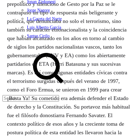
Jonan Zinkunegi
prepolítico y silencioso de Gesto por la Paz se le
Jorge Nagore
contrapuso un tipo de respuesta más beligerante y
La Gaceta del Norte
política, que denunciaba no solo el terrorismo, sino
Luis Alberto García
también su carácter etnonacionalista y la coincidencia
Santos Cirilo
que habían alcanzado en los años en torno al cambio
de siglos los partidos nacionalistas vascos, tanto los
Search
gubernamentales (PNV y EA) como los abiertamente
partidarios de ETA (Herri Batasuna y sus sucesivas
marcas). Es así como algunas entidades cívicas contra
el terrorismo surgidas después del verano de 1997,
como el Foro Ermua, se unieron en 1999 para crear
¡Basta Ya! Su cometido era además defender el Estado
de derecho y la Constitución. Su portavoz más habitual
fue el filósofo donostiarra Fernando Savater. El
contexto político de esos años y la creciente toma de
postura política de esta entidad les llevaron hacia la