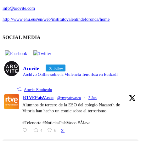
info@arovite.com
http://www.ehu.eus/en/web/institutovalentindeforonda/home
SOCIAL MEDIA
Arovite
Follow
Archivo Online sobre la Violencia Terrorista en Euskadi
Arovite Retuiteado
RTVEPaisVasco
@rtvepaisvasco
·
3 Jun
Alumnos de tercero de la ESO del colegio Nazareth de
Vitoria han hecho un comic sobre el terrorismo
#Telenorte #NoticiasPaísVasco #Álava
4
6
X