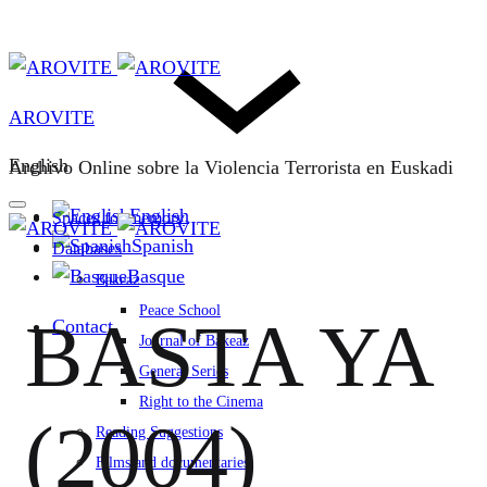
AROVITE
English
Archivo Online sobre la Violencia Terrorista en Euskadi
English
Spaces for memory
Spanish
Databases
Basque
Bakeaz
Peace School
BASTA YA
Contact
Journal of Bakeaz
General Series
Right to the Cinema
(2004)
Reading Suggestions
Films and documentaries