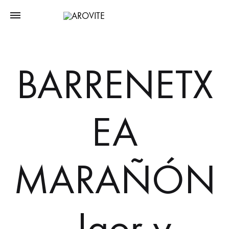
BARRENETX
EA
MARAÑÓN
, Igor y